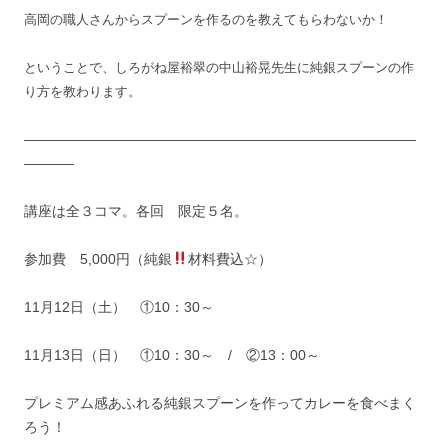
高岡の職
人さんからスプーンを
作るのを
教えてもらわないか！
とい
うことで、しろがね屋裕翠の中山裕晃先生に純銀スプーン
の作
り方を教わります。
————————————————————————————
———–
講座は全３コマ。各回 限定５名。
参加費 5,000円（純銀
材料費込☆）
11月12日（土） ①10：30～
11月13日（日） ①10：30～ / ②13：00～
プレミアム感あふれる純銀スプーンを作ってカレーを食べ
まく
ろう！