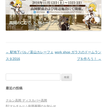
投
←
駅地下バル／富山カレーフェ
work shop ガラスのドームラン
稿
スタ2016
プを作ろう！
→
ナ
ビ
検
ゲ
索:
ー
最近の投稿
シ
ョ
クルン高岡 ディスカバー高岡
ン
B1マルチルーム利用再開のお知らせ