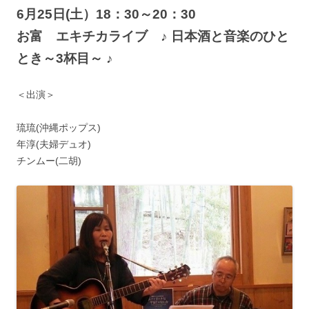
6月25日(土）18：30～20：30
お富 エキチカライブ
♪ 日本酒と音楽のひと
とき～3杯
目～ ♪
＜出演＞
琉琉(沖縄ポップス)
年淳(夫婦デュオ)
チンムー(二胡)