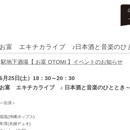
コ
ン
テ
お富 エキチカライブ ♪日本酒と音楽のひと
ン
ツ
へ
ス
駅地下酒場【 お富 OTOMI 】イベントのお知らせ
キ
ッ
プ
6月25日(土）18：30～20：30
お富 エキチカライブ
♪ 日本酒と音楽のひととき～
＜出演＞
琉琉(沖縄ポップス)
年淳(夫婦デュオ)