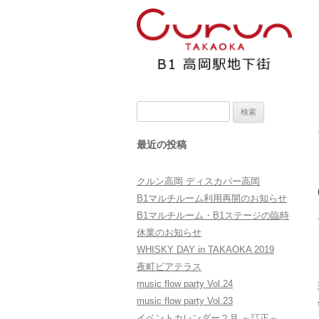
検
索:
最近の投稿
クルン高岡 ディスカバー高岡
B1マルチルーム利用再開のお知らせ
B1マルチルーム・B1ステージの臨時
休業のお知らせ
WHISKY DAY in TAKAOKA 2019
夜町ビアテラス
music flow party Vol.24
music flow party Vol.23
イベントカレンダー２月 ～訂正～