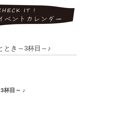
とき～3杯目～♪
3杯
目～ ♪