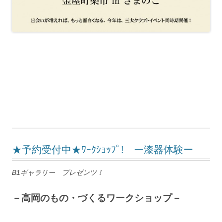
★予約受付中★ﾜｰｸｼｮｯﾌﾟ! ー漆器体験ー
B1ギャラリー プレゼンツ！
－高岡のもの・づくるワークショップ－