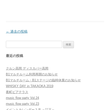
投
←
過去の投稿
稿
検
ナ
索:
ビ
最近の投稿
ゲ
ー
クルン高岡 ディスカバー高岡
シ
B1マルチルーム利用再開のお知らせ
ョ
B1マルチルーム・B1ステージの臨時休業のお知らせ
WHISKY DAY in TAKAOKA 2019
ン
夜町ビアテラス
music flow party Vol.24
music flow party Vol.23
イベントカレンダー２月 ～訂正～