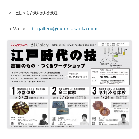
＜TEL＞0766-50-8661
＜Mail＞
b1gallery@curuntakaoka.com