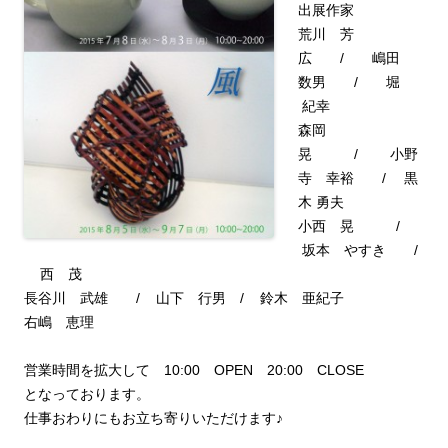
出展作家
荒川 芳
広 / 嶋田
数男 / 堀
紀幸
森岡
晃 / 小野
寺 幸裕 / 黒
木 勇夫
小西 晃 /
坂本 やすき /
西 茂
長谷川 武雄 / 山下 行男 / 鈴木 亜紀子
右嶋 恵理
営業時間を拡大して 10:00 OPEN 20:00 CLOSE
となっております。
仕事おわりにもお立ち寄りいただけます♪