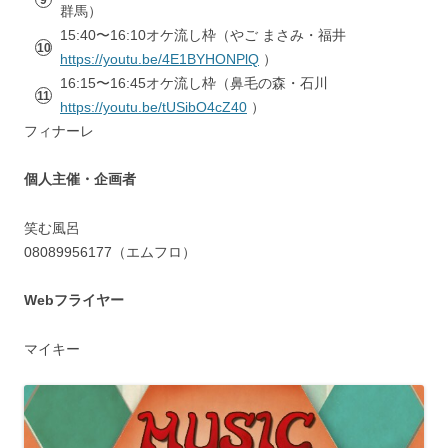
群馬）
15:40〜16:10オケ流し枠（やご まさみ・福井
https://youtu.be/4E1BYHONPlQ
）
16:15〜16:45オケ流し枠（鼻毛の森・石川
https://youtu.be/tUSibO4cZ40
）
フィナーレ
個人主催・企画者
笑む風呂
08089956177（エムフロ）
Webフライヤー
マイキー