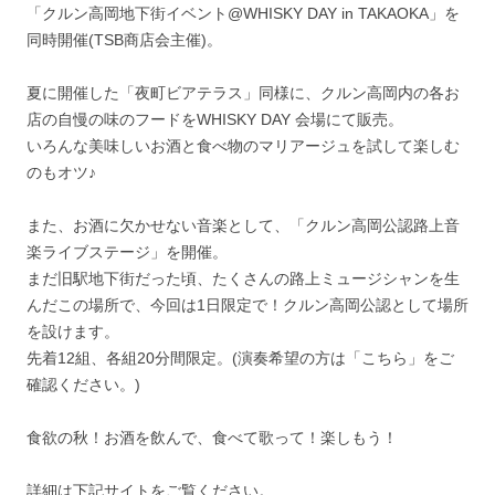
「クルン高岡地下街イベント@WHISKY DAY in TAKAOKA」を
同時開催(TSB商店会主催)。
夏に開催した「夜町ビアテラス」同様に、クルン高岡内の各お
店の自慢の味のフードをWHISKY DAY 会場にて販売。
いろんな美味しいお酒と食べ物のマリアージュを試して楽しむ
のもオツ♪
また、お酒に欠かせない音楽として、「クルン高岡公認路上音
楽ライブステージ」を開催。
まだ旧駅地下街だった頃、たくさんの路上ミュージシャンを生
んだこの場所で、今回は1日限定で！クルン高岡公認として場所
を設けます。
先着12組、各組20分間限定。(演奏希望の方は「こちら」をご
確認ください。)
食欲の秋！お酒を飲んで、食べて歌って！楽しもう！
詳細は下記サイトをご覧ください。