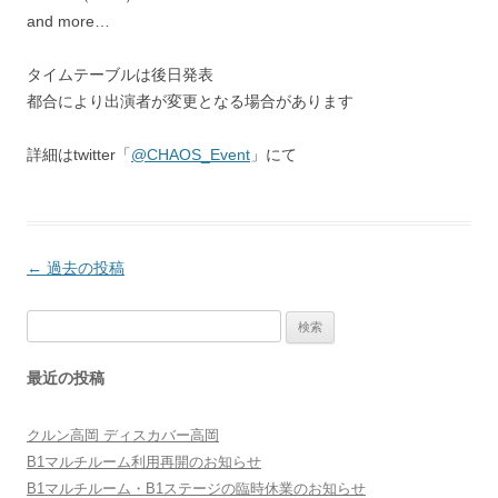
and more…
タイムテーブルは後日発表
都合により出演者が変更となる場合があります
詳細はtwitter「
@CHAOS_Event
」にて
投
←
過去の投稿
稿
検
ナ
索:
ビ
最近の投稿
ゲ
ー
クルン高岡 ディスカバー高岡
シ
B1マルチルーム利用再開のお知らせ
ョ
B1マルチルーム・B1ステージの臨時休業のお知らせ