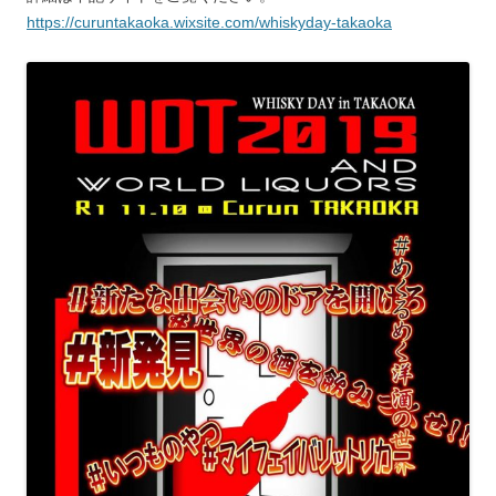
https://curuntakaoka.wixsite.com/whiskyday-takaoka