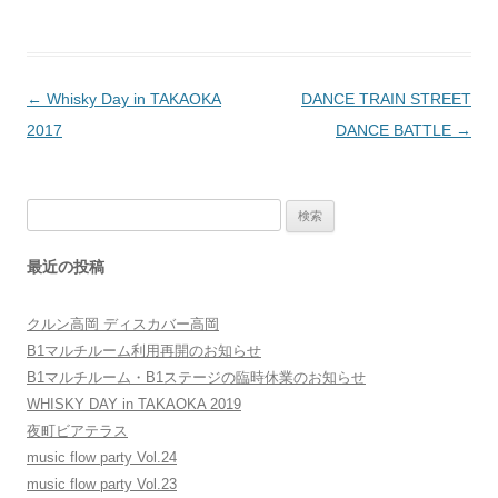
投
←
Whisky Day in TAKAOKA
DANCE TRAIN STREET
稿
2017
DANCE BATTLE
→
ナ
ビ
検
ゲ
索:
ー
最近の投稿
シ
ョ
クルン高岡 ディスカバー高岡
ン
B1マルチルーム利用再開のお知らせ
B1マルチルーム・B1ステージの臨時休業のお知らせ
WHISKY DAY in TAKAOKA 2019
夜町ビアテラス
music flow party Vol.24
music flow party Vol.23