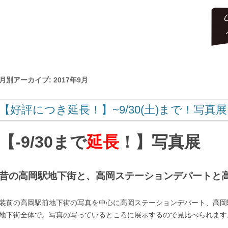
コ
ン
テ
月別アーカイブ:
2017年9月
ン
ツ
へ
ス
【好評につき延長！】~9/30(土)まで！写真
キ
ッ
プ
【-9/30まで
延長
！】写真展
昔の高岡駅地下街と、高岡ステーションデパートと
装前の高岡駅前地下街の写真
を中心に高岡ステーションデパート、高岡
地下街全体で。写真の写っている
ところに展示するので見比べられます