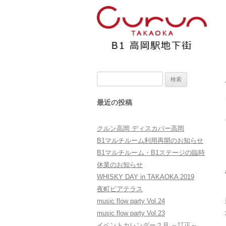
検
索:
最近の投稿
クルン高岡 ディスカバー高岡
B1マルチルーム利用再開のお知らせ
B1マルチルーム・B1ステージの臨時
休業のお知らせ
WHISKY DAY in TAKAOKA 2019
夜町ビアテラス
music flow party Vol.24
music flow party Vol.23
イベントカレンダー２月 ～訂正～