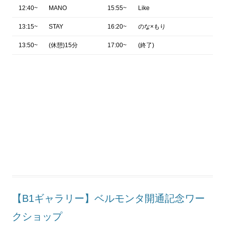
12:40~
MANO
15:55~
Like
13:15~
STAY
16:20~
のな×もり
13:50~
(休憩)15分
17:00~
(終了)
【B1ギャラリー】ベルモンタ開通記念ワー
クショップ