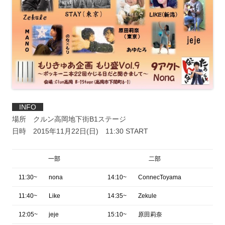
INFO
場所 クルン高岡地下街B1ステージ
日時 2015年11月22日(日) 11:30 START
一部
二部
11:30~
nona
14:10~
ConnecToyama
11:40~
Like
14:35~
Zekule
12:05~
jeje
15:10~
原田莉奈