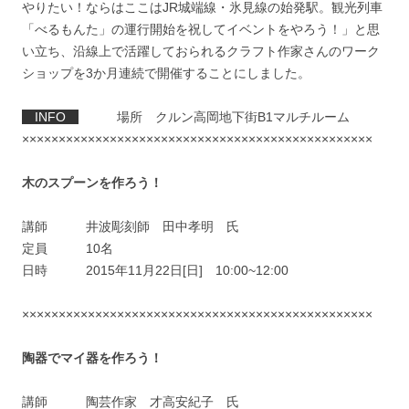
やりたい！ならはここはJR城端線・氷見線の始発駅。観光列車
「べるもんた」の運行開始を祝してイベントをやろう！」と思
い立ち、沿線上で活躍しておられるクラフト作家さんのワーク
ショップを3か月連続で開催することにしました。
INFO
場所 クルン高岡地下街B1マルチルーム
××××××××××××××××××××××××××××××××××××××××××××××××
木のスプーンを作ろう！
講師 井波彫刻師 田中孝明 氏
定員 10名
日時 2015年11月22日[日] 10:00~12:00
××××××××××××××××××××××××××××××××××××××××××××××××
陶器でマイ器を作ろう！
講師 陶芸作家 才高安紀子 氏