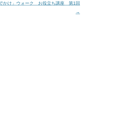
でかけ」ウォーク お役立ち講座 第1回
→