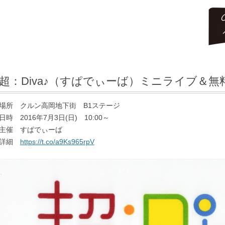
コ
ン
テ
超：Diva♪（すぱでぃーば）ミニライブ＆無
ン
ツ
へ
場所 クルン高岡地下街 B1ステージ
ス
キ
日時 2016年7月3日(日) 10:00～
ッ
主催 すぱでぃーば
プ
詳細
https://t.co/a9Ks965rpV