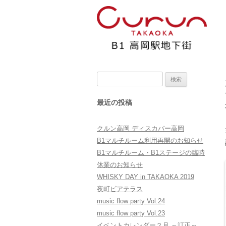
検
索:
最近の投稿
クルン高岡 ディスカバー高岡
B1マルチルーム利用再開のお知らせ
B1マルチルーム・B1ステージの臨時
休業のお知らせ
WHISKY DAY in TAKAOKA 2019
夜町ビアテラス
music flow party Vol.24
music flow party Vol.23
イベントカレンダー２月 ～訂正～