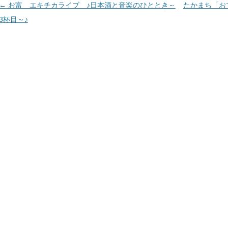
投
←
お富 エキチカライブ ♪日本酒と音楽のひととき～
たかまち「お
稿
3杯目～♪
ナ
ビ
ゲ
ー
シ
ョ
ン