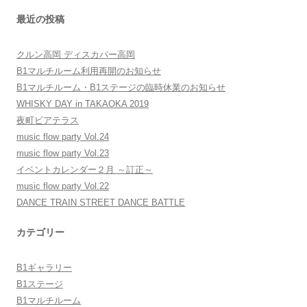
索:
ー
最近の投稿
シ
ョ
クルン高岡 ディスカバー高岡
ン
B1マルチルーム利用再開のお知らせ
B1マルチルーム・B1ステージの臨時休業のお知らせ
WHISKY DAY in TAKAOKA 2019
夜町ビアテラス
music flow party Vol.24
music flow party Vol.23
イベントカレンダー２月 ～訂正～
music flow party Vol.22
DANCE TRAIN STREET DANCE BATTLE
カテゴリー
B1ギャラリー
B1ステージ
B1マルチルーム