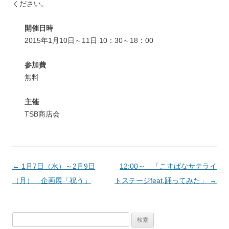
ください。
開催日時
2015年1月10日～11日 10：30～18：00
参加費
無料
主催
TSB商店会
投
←
1月7日（水）～2月9日
12:00～ 「こすばなサテライ
稿
（月） 企画展「祝う」
トステージfeat.踊ってみた」
→
ナ
ビ
検
ゲ