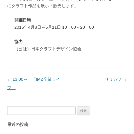
にクラフト作品を展示・販売します。
開催日時
2015年4月8日～5月11日 10：00～20：00
協力
（公社）日本クラフトデザイン協会
投
←
13:00～ 「IMZ卒業ライ
リリカツ
→
稿
ブ」
ナ
ビ
検
ゲ
索:
ー
最近の投稿
シ