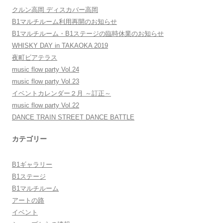
ョ
クルン高岡 ディスカバー高岡
ン
B1マルチルーム利用再開のお知らせ
B1マルチルーム・B1ステージの臨時休業のお知らせ
WHISKY DAY in TAKAOKA 2019
夜町ビアテラス
music flow party Vol.24
music flow party Vol.23
イベントカレンダー２月 ～訂正～
music flow party Vol.22
DANCE TRAIN STREET DANCE BATTLE
カテゴリー
B1ギャラリー
B1ステージ
B1マルチルーム
アートの路
イベント