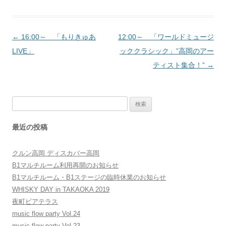
投
←
16:00～ 「もりきゅあ
12:00～ 「ワールドミュージ
稿
LIVE」
ッククラシック」”高岡のアー
ナ
ティスト集合！”
→
ビ
ゲ
検
ー
索:
シ
最近の投稿
ョ
ン
クルン高岡 ディスカバー高岡
B1マルチルーム利用再開のお知らせ
B1マルチルーム・B1ステージの臨時休業のお知らせ
WHISKY DAY in TAKAOKA 2019
夜町ビアテラス
music flow party Vol.24
music flow party Vol.23