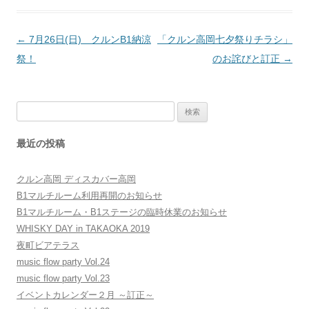
投
←
7月26日(日) クルンB1納涼
「クルン高岡七夕祭りチラシ」
稿
祭！
のお詫びと訂正
→
ナ
ビ
検
ゲ
索:
ー
最近の投稿
シ
ョ
クルン高岡 ディスカバー高岡
ン
B1マルチルーム利用再開のお知らせ
B1マルチルーム・B1ステージの臨時休業のお知らせ
WHISKY DAY in TAKAOKA 2019
夜町ビアテラス
music flow party Vol.24
music flow party Vol.23
イベントカレンダー２月 ～訂正～