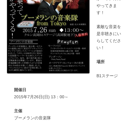
やってきま
す！
素敵な音楽を
是非聴きにい
らしてくださ
い！
場所
B1ステージ
開催日
2015年7月26日(日) 13：00～
主催
ブーメランの音楽隊