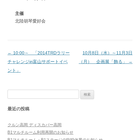
主催
北陸胡琴愛好会
投
←
10:00～ 「2014TRDラリー
10月8日（水）～11月3日
稿
チャレンジin富山サポートイベ
（月） 企画展「飾る」
→
ナ
ント」
ビ
ゲ
検
ー
索:
シ
最近の投稿
ョ
ン
クルン高岡 ディスカバー高岡
B1マルチルーム利用再開のお知らせ
B1マルチルーム・B1ステージの臨時休業のお知らせ