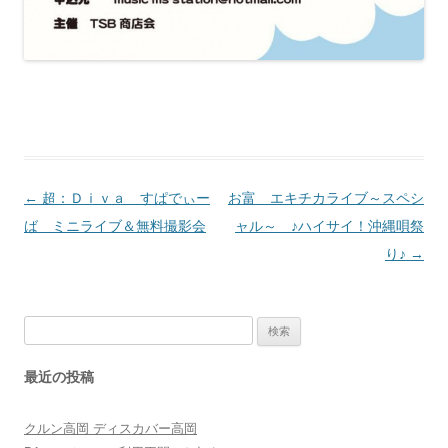
投
←
超：Ｄｉｖａ すぱでぃー
お富 エキチカライブ～スペシ
稿
ば ミニライブ＆無料撮影会
ャル～ ♪ハイサイ！沖縄唄祭
ナ
り♪
→
ビ
ゲ
検
ー
索:
シ
最近の投稿
ョ
ン
クルン高岡 ディスカバー高岡