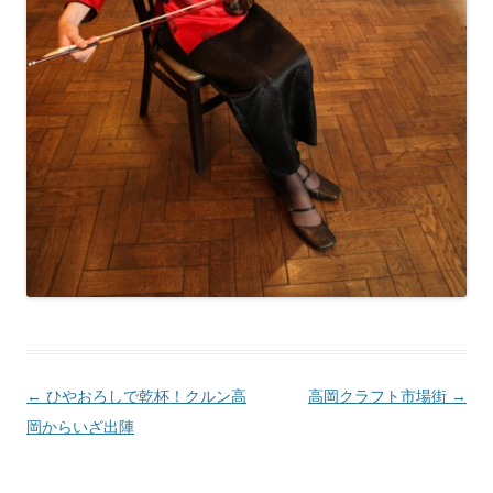
投
←
ひやおろしで乾杯！クルン高
高岡クラフト市場街
→
稿
岡からいざ出陣
ナ
ビ