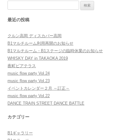
検
ゲ
索:
ー
最近の投稿
シ
ョ
クルン高岡 ディスカバー高岡
ン
B1マルチルーム利用再開のお知らせ
B1マルチルーム・B1ステージの臨時休業のお知らせ
WHISKY DAY in TAKAOKA 2019
夜町ビアテラス
music flow party Vol.24
music flow party Vol.23
イベントカレンダー２月 ～訂正～
music flow party Vol.22
DANCE TRAIN STREET DANCE BATTLE
カテゴリー
B1ギャラリー