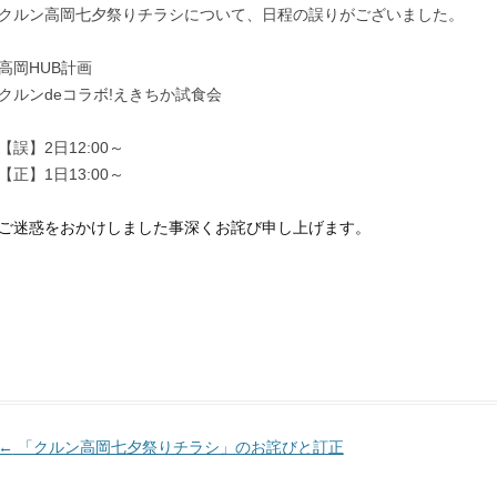
クルン高岡七夕祭りチラシについて、日程の誤りがございました。
高岡HUB計画
クルンdeコラボ!えきちか試食会
【誤】2日12:00～
【正】1日13:00～
ご迷惑をおかけしました事深くお詫び申し上げます。
投
←
「クルン高岡七夕祭りチラシ」のお詫びと訂正
稿