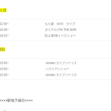
１日
11:30~
もり盛 vol.6 ライブ
16:30~
ダイアログIN THE BAR
19:15~
巨人軍OBトークショー
2日
13:00~
simako ライブ パート1
14:00~
ハワイアンショー
15:30~
simako ライブ パート2
××××駅地下縁日××××