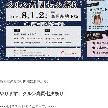
高岡七夕まつり開催にあやかり、
やります、クルン高岡七夕祭り！
××××B1ステージタイムテーブル××××