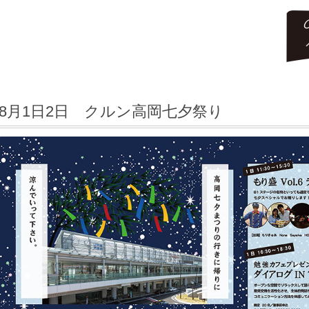
コ
ン
テ
8月1日2日 クルン高岡七夕祭り
ン
ツ
へ
ス
キ
ッ
プ