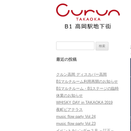
検
索:
最近の投稿
クルン高岡 ディスカバー高岡
B1マルチルーム利用再開のお知らせ
B1マルチルーム・B1ステージの臨時
休業のお知らせ
WHISKY DAY in TAKAOKA 2019
夜町ビアテラス
music flow party Vol.24
music flow party Vol.23
イベントカレンダー２月 ～訂正～