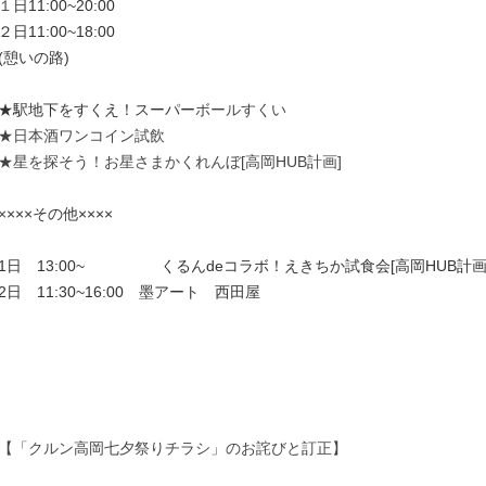
１
日11:00~20:00
２日11:00~18:00
(憩いの路)
★駅地下をすくえ！スーパー
ボールすくい
★日本酒ワンコイン試飲
★星を探そう！お星さまかくれんぼ[高岡HUB計画]
×
×××その他××××
1日 13:00~ くるんdeコラボ！えきちか試食会[高岡HUB計画
2日 11:30~16:00 墨アート 西田屋
【「クルン高岡七夕祭りチラシ」のお詫びと訂正】