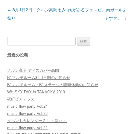
投
←
8月1日2日 クルン高岡七夕
肉があるフェスだ、肉ガールふ
稿
祭り
ぇすタ。
→
ナ
ビ
検
ゲ
索:
ー
最近の投稿
シ
ョ
クルン高岡 ディスカバー高岡
ン
B1マルチルーム利用再開のお知らせ
B1マルチルーム・B1ステージの臨時休業のお知らせ
WHISKY DAY in TAKAOKA 2019
夜町ビアテラス
music flow party Vol.24
music flow party Vol.23
イベントカレンダー２月 ～訂正～
music flow party Vol.22